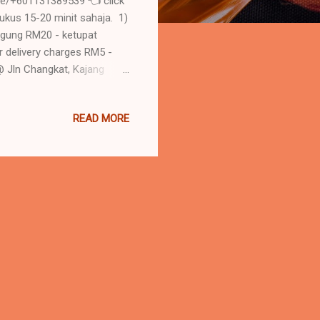
me/+601131389539 👈 click
kukus 15-20 minit sahaja. 1)
jagung RM20 - ketupat
 delivery charges RM5 -
@ Jln Changkat, Kajang
 /defrost pada suhu bilik
. Hidangkan dan siap untuk
READ MORE
atau manisan. Nikmati
539 atau klik link di IG
. I love you 😘 #sapotlokal