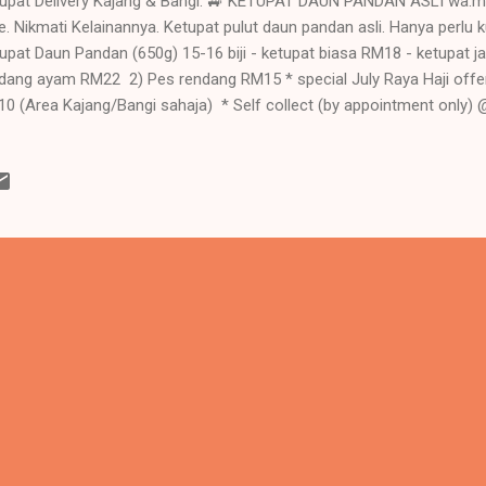
upat Delivery Kajang & Bangi. 🚙 KETUPAT DAUN PANDAN ASLI wa.
e. Nikmati Kelainannya. Ketupat pulut daun pandan asli. Hanya perlu 
upat Daun Pandan (650g) 15-16 biji - ketupat biasa RM18 - ketupat 
dang ayam RM22 2) Pes rendang RM15 * special July Raya Haji offer
0 (Area Kajang/Bangi sahaja) * Self collect (by appointment only) 
posite Ambank) 🇲🇾🇲🇾🇲🇾🇲🇾🇲🇾 Cara Penyediaan: 1. Nyah beku
ama 10 ke 15 minit 2. Kemudian kukus ketupat selama 15- 20 minit 3
akan. Enak dimakan begitu sahaja atau bersama rendang, serunding 
ainannya. Memang sedap. To order kindly Whatsapp: wa.me/+601131389
file. http://instagram.com/ketupatdaunpandan_my Thank you sahabat
tajagakita wa.m...