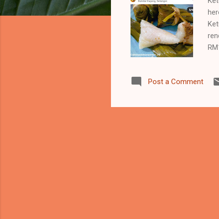
Ket
her
Ket
ren
RM1
(op
sel
Post a Comment
dim
kel
pro
#ki