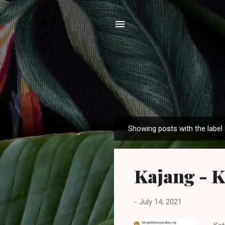
Showing posts with the label
P
o
s
Kajang - 
t
s
-
July 14, 2021